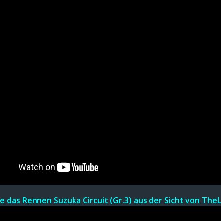
e d
a
s R
en
nen
Suzuka Circuit
(Gr.3)
au
s
der Sicht von The