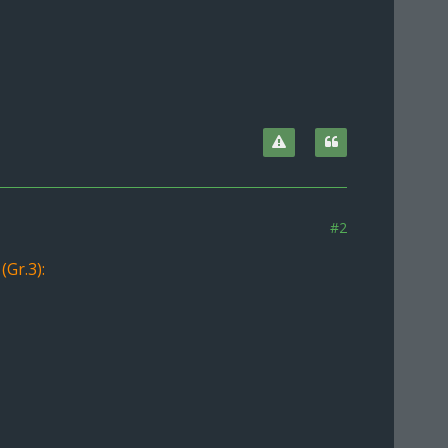
#2
(Gr.3):