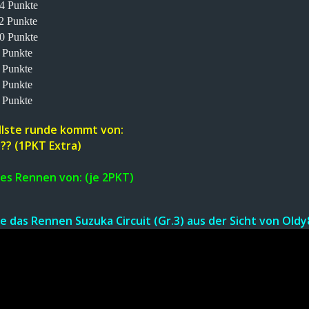
14 Punkte
12 Punkte
10 Punkte
8 Punkte
6 Punkte
4 Punkte
2 Punkte
llste runde kommt von:
,??? (1PKT Extra)
ies Rennen von: (je 2PKT)
e d
a
s R
en
nen
Suzuka Circuit (Gr.3)
au
s
der Sicht von Oldy