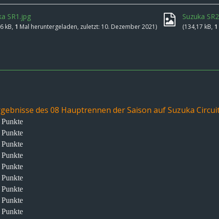
a SR1.jpg
Suzuka SR2
26 kB,
1
Mal heruntergeladen, zuletzt:
10. Dezember 2021
)
(134,17 kB,
1
rgebnisse des 08 Hauptrennen der Saison auf Suzuka Circuit 
5 Punkte
2 Punkte
9 Punkte
6 Punkte
4 Punkte
2 Punkte
0 Punkte
8 Punkte
6 Punkte