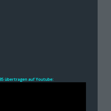
85 übertr
agen a
uf Youtube: