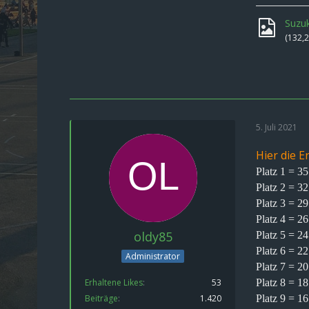
Suzuk
(132,
5. Juli 2021
Hier die E
Platz 1 = 3
Platz 2 = 3
Platz 3 = 2
Platz 4 = 2
oldy85
Platz 5 = 2
Platz 6 = 2
Administrator
Platz 7 = 2
Erhaltene Likes
53
Platz 8 = 1
Beiträge
1.420
Platz 9 = 1