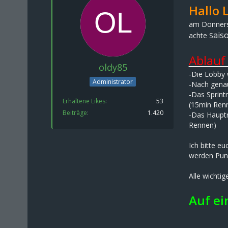
Hallo 
am Donnerst
ais
achte S
Ablauf
oldy85
-Die Lobby 
Administrator
-Nach genau
-Das Sprintr
Erhaltene Likes
53
(15min Ren
Beiträge
1.420
-Das Hauptr
Rennen)
Ich bitte e
werden Punk
Alle wichti
Auf ei