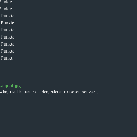
Punkte
Punkte
7 Punkte
6 Punkte
5 Punkte
4 Punkte
3 Punkte
2 Punkte
1 Punkt
a quali.jpg
14 kB,
1
Mal heruntergeladen, zuletzt:
10. Dezember 2021
)