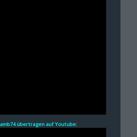
Lamb74 übertr
agen a
uf Youtube: