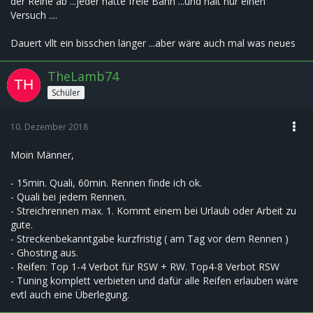
der Reihe ab ...jeder hatte freie Bahn ...und halt nur einen
Versuch ....
Dauert vllt ein bisschen länger ...aber wäre auch mal was neues
TheLamb74
Schüler
10. Dezember 2018
Moin Männer,
- 15min. Quali, 60min. Rennen finde ich ok.
- Quali bei jedem Rennen.
- Streichrennen max. 1. Kommt einem bei Urlaub oder Arbeit zu
gute.
- Streckenbekanntgabe kurzfristig ( am Tag vor dem Rennen )
- Ghosting aus.
- Reifen: Top 1-4 Verbot für RSW + RW. Top4-8 Verbot RSW
- Tuning komplett verbieten und dafür alle Reifen erlauben wäre
evtl auch eine Überlegung.