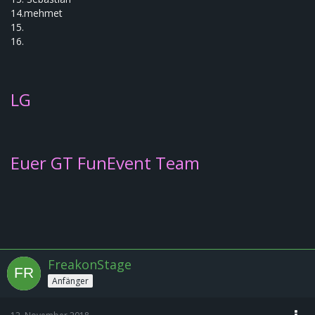
14.mehmet
15.
16.
LG
Euer GT FunEvent Team
FreakonStage
Anfänger