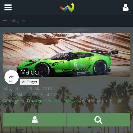
Mitglieder
Malocr
Anfänger
Mitglied seit 23. Mai 2018
Letzte Aktivität:
29. April 2022
Beiträge
8
Erhaltene Likes
4
Punkte
44
Profil-Aufrufe
1.001