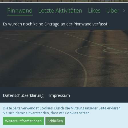
Pinnwand
Letzte Aktivitäten
Likes
Über mi
Es wurden noch keine Einträge an der Pinnwand verfasst.
Datenschutzerklärung
Impressum
Diese Seite verwendet Cookies. Durch die Nutzung unserer Seite erklären
Community-Software:
WoltLab Suite™ 3.1.27
Sie sich damit einverstanden, dass wir Cookies setzen.
Design "Role Royale" by
GangstaSunny
Weitere Informationen
Schließen