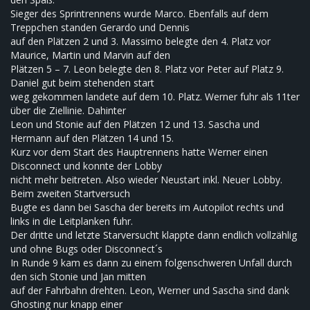
Sieger des Sprintrennens wurde Marco. Ebenfalls auf dem
Treppchen standen Gerardo und Dennis
auf den Plätzen 2 und 3. Massimo belegte den 4. Platz vor
Maurice, Martin und Marvin auf den
Plätzen 5 – 7. Leon belegte den 8. Platz vor Peter auf Platz 9.
Daniel gut beim stehenden start
weg gekommen landete auf dem 10. Platz. Werner fuhr als 11ter
über die Ziellinie. Dahinter
Leon und Stonie auf den Plätzen 12 und 13. Sascha und
Hermann auf den Plätzen 14 und 15.
Kurz vor dem Start des Hauptrennens hatte Werner einen
Disconnect und konnte der Lobby
nicht mehr beitreten. Also wieder Neustart inkl. Neuer Lobby.
Beim zweiten Startversuch
Bugte es dann bei Sascha der bereits im Autopilot rechts und
links in die Leitplanken fuhr.
Der dritte und letzte Starversucht klappte dann endlich vollzählig
und ohne Bugs oder Disconnect´s
In Runde 9 kam es dann zu einem folgenschweren Unfall durch
den sich Stonie und Jan mitten
auf der Fahrbahn drehten. Leon, Werner und Sascha sind dank
Ghosting nur knapp einer