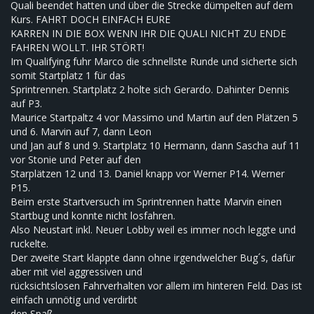
Quali beendet hatten und über die Strecke dümpelten auf dem
Kurs. FAHRT DOCH EINFACH EURE
KARREN IN DIE BOX WENN IHR DIE QUALI NICHT ZU ENDE
FAHREN WOLLT. IHR STÖRT!
Im Qualifying fuhr Marco die schnellste Runde und sicherte sich
somit Startplatz 1 für das
Sprintrennen. Startplatz 2 holte sich Gerardo. Dahinter Dennis
auf P3.
Maurice Startpaltz 4 vor Massimo und Martin auf den Plätzen 5
und 6. Marvin auf 7, dann Leon
und Jan auf 8 und 9. Startplatz 10 Hermann, dann Sascha auf 11
vor Stonie und Peter auf den
Starplätzen 12 und 13. Daniel knapp vor Werner P14. Werner
P15.
Beim erste Startversuch im Sprintrennen hatte Marvin einen
Startbug und konnte nicht losfahren.
Also Neustart inkl. Neuer Lobby weil es immer noch leggte und
ruckelte.
Der zweite Start klappte dann ohne irgendwelcher Bug´s, dafür
aber mit viel aggressiven und
rücksichtslosen Fahrverhalten vor allem im hinteren Feld. Das ist
einfach unnötig und verdirbt
den Spaß.