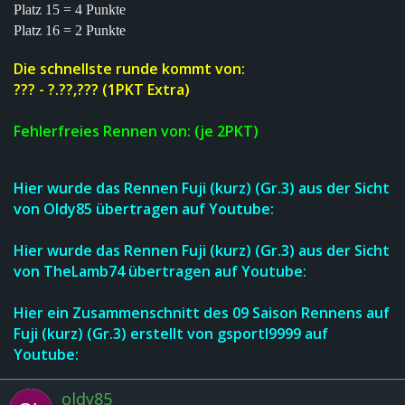
Platz 15 = 4 Punkte
Platz 16 = 2 Punkte
Die schnellste runde kommt von:
??? - ?.??,??? (1PKT Extra)
Fehlerfreies Rennen von: (je 2PKT)
Hier wurde d
a
s R
en
nen
Fuji (kurz) (Gr.3)
au
s
der Sicht
von Oldy85 übertr
agen a
uf Youtube:
Hier wurde d
a
s R
en
nen
Fuji (kurz)
(Gr.3)
au
s
der Sicht
von TheLamb74 übertr
agen a
uf Youtube:
Hier ein Zusammenschnitt des
09 Saison Rennens auf
Fuji (kurz)
(Gr.3)
erstellt von gsportl9999
a
uf
Youtube:
oldy85