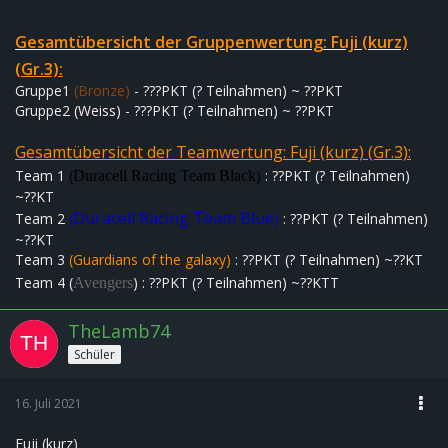
Gesamtübersicht der G
ru
ppe
nwe
rtung:
Fuji (kurz)
(Gr.3):
Gruppe1
(Bronze)
- ???PKT (? Teilnahmen) ~ ??PKT
Gruppe2
(Weiss)
- ???PKT (? Teilnahmen) ~ ??PKT
Gesamtübersicht der Teamwertung:
Fuji (kurz) (Gr.3):
Team 1
(
)
: ??PKT (? Teilnahmen)
Duracell Racing Team Black
~??KT
Duracell Racing Team Blue
Team 2
(
)
: ??PKT (? Teilnahmen)
~??KT
Team 3
(
Guardians of the galaxy)
: ??PKT (? Teilnahmen) ~??KT
Team 4 (
) : ??PKT (? Teilnahmen) ~??KTT
Avengers
TheLamb74
Schüler
16. Juli 2021
Fuji (kurz)