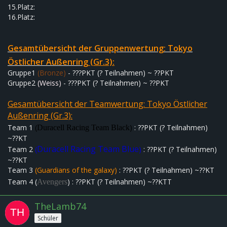
15.Platz:
16.Platz:
Gesamtübersicht der G
ru
ppe
nwe
rtung:
Tokyo
Östlicher Außenring
(Gr.3):
Gruppe1
(Bronze)
- ???PKT (? Teilnahmen) ~ ??PKT
Gruppe2
(Weiss)
- ???PKT (? Teilnahmen) ~ ??PKT
Gesamtübersicht der Teamwertung:
Tokyo Östlicher
Außenring (Gr.3):
Team 1
(
)
: ??PKT (? Teilnahmen)
Duracell Racing Team Black
~??KT
Duracell Racing Team Blue
Team 2
(
)
: ??PKT (? Teilnahmen)
~??KT
Team 3
(
Guardians of the galaxy)
: ??PKT (? Teilnahmen) ~??KT
Team 4 (
) : ??PKT (? Teilnahmen) ~??KTT
Avengers
TheLamb74
Schüler