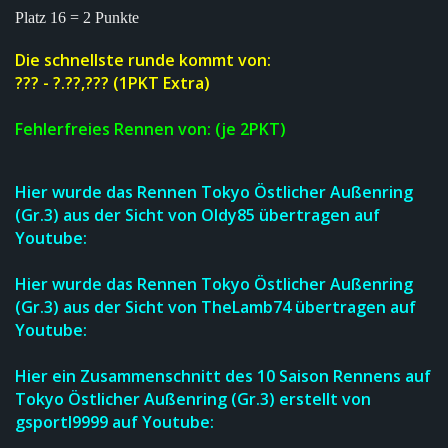
Platz 16 = 2 Punkte
Die schnellste runde kommt von:
??? - ?.??,??? (1PKT Extra)
Fehlerfreies Rennen von: (je 2PKT)
Hier wurde d
a
s R
en
nen
Tokyo Östlicher Außenring
(Gr.3)
au
s
der Sicht von Oldy85 übertr
agen a
uf
Youtube:
Hier wurde d
a
s R
en
nen
Tokyo Östlicher Außenring
(Gr.3)
au
s
der Sicht von TheLamb74 übertr
agen a
uf
Youtube:
Hier ein Zusammenschnitt des
10 Saison Rennen
s auf
Tokyo Östlicher Außenring
(G
r.3)
erstellt von
gsportl9999
a
uf Youtube: