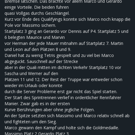
Bremse latschen. Das brachte vor allem Marco und Gerardo
einige Vorteile. Die beiden fuhren
quasi Vollgas durchs Geschlängel.
Kurz vor Ende des Qualifyings konnte sich Marco noch knapp die
Pole vor Massimo sichern.
Startplatz 3 ging an Gerardo vor Dennis auf P4. Startplatz 5 und
6 belegten Maurice und Marvin
vor Herman der jede Mauer mitnahm auf Startplatz 7. Martin
und Leon auf den Plätzen 8 und 9.
Daniel hat zu wenig Tetris gespielt und zu viel bei Marco
abgeguckt. Sauschnell auf der Strecke
aber in der Quali mitten im dichten Verkehr Startplatz 10 vor
Sascha und Werner auf den
Plätzen 11 und 12. Der Rest der Truppe war entweder schon
wieder im Urlaub oder konnte
durch die Server Probleme erst gar nicht das Spiel starten.
Der Start des Sprintrennen verlief in ordentlicher Rennfahrer
Manier. Zwar gab es in der ersten
Kurve Berührungen aber ohne jegliche Folgen.
An der Spitze setzten sich Massimo und Marco relativ schnell ab
und fighteten um den Sieg.
Marco gewann den Kampf und holte sich die Goldmedaille.
Massimo Platz 2 Gerardo Platz 3.