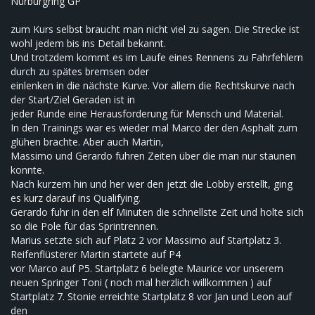
Nürburgring GP
zum Kurs selbst braucht man nicht viel zu sagen. Die Strecke ist
wohl jedem bis ins Detail bekannt.
Und trotzdem kommt es im Laufe eines Rennens zu Fahrfehlern
durch zu spätes bremsen oder
einlenken in die nächste Kurve. Vor allem die Rechtskurve nach
der Start/Ziel Geraden ist in
jeder Runde eine Herausforderung für Mensch und Material.
In den Trainings war es wieder mal Marco der den Asphalt zum
glühen brachte. Aber auch Martin,
Massimo und Gerardo fuhren Zeiten über die man nur staunen
konnte.
Nach kurzem hin und her wer den jetzt die Lobby erstellt, ging
es kurz darauf ins Qualifying.
Gerardo fuhr in den elf Minuten die schnellste Zeit und holte sich
so die Pole für das Sprintrennen.
Marius setzte sich auf Platz 2 vor Massimo auf Startplatz 3.
Reifenflüsterer Martin startete auf P4
vor Marco auf P5. Startplatz 6 belegte Maurice vor unserem
neuen Springer Toni ( noch mal herzlich willkommen ) auf
Startplatz 7. Stonie erreichte Startplatz 8 vor Jan und Leon auf
den