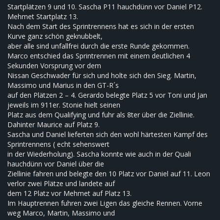
Startplätzen 9 und 10. Sascha P11 hauchdünn vor Daniel P12.
Mehmet Startplatz 13.
Nach dem Start des Sprintrennens hat es sich in der ersten
Kurve ganz schön geknubbelt,
aber alle sind unfallfrei durch die erste Runde gekommen.
Marco entschied das Sprintrennen mit einem deutlichen 4
Sekunden Vorsprung vor dem
Nissan Geschwader für sich und holte sich den Sieg. Martin,
Massimo und Marius in den GT-R´s
auf den Plätzen 2 – 4. Gerardo belegte Platz 5 vor Toni und Jan
jeweils im 911er. Stonie hielt seinen
Platz aus dem Qualifying und fuhr als 8ter über die Ziellinie.
Dahinter Maurice auf Platz 9.
Sascha und Daniel lieferten sich den wohl härtesten Kampf des
Sprintrennens ( echt sehenswert
in der Wiederholung). Sascha konnte wie auch in der Quali
hauchdünn vor Daniel über die
Ziellinie fahren und belegte den 10 Platz vor Daniel auf 11. Leon
verlor zwei Plätze und landete auf
dem 12 Platz vor Mehmet auf Platz 13.
Im Hauptrennen fuhren zwei Ligen das gleiche Rennen. Vorne
weg Marco, Martin, Massimo und