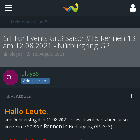
Meisterschaft #15
GT FunEvents Gr.3 Saison#15 Rennen 13
am 12.08.2021 - Nürburgring GP
oldy85
18. August 2021
oldy85
Administrator
18. August 2021
Hallo Leute,
am Donnerstag den 12.08.2021 ist es soweit wir fahren unser
aison Rennen in
dreizehnte S
Nürburgring GP (Gr.3)
.