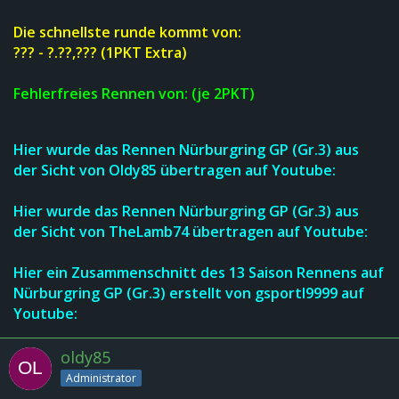
Die schnellste runde kommt von:
??? - ?.??,??? (1PKT Extra)
Fehlerfreies Rennen von: (je 2PKT)
Hier wurde d
a
s R
en
nen
Nürburgring GP (Gr.3)
au
s
der Sicht von Oldy85 übertr
agen a
uf Youtube:
Hier wurde d
a
s R
en
nen
Nürburgring GP
(Gr.3)
au
s
der Sicht von TheLamb74 übertr
agen a
uf Youtube:
Hier ein Zusammenschnitt des
13 Saison Rennen
s auf
Nürburgring GP
(G
r.3)
erstellt von gsportl9999
a
uf
Youtube:
oldy85
Administrator