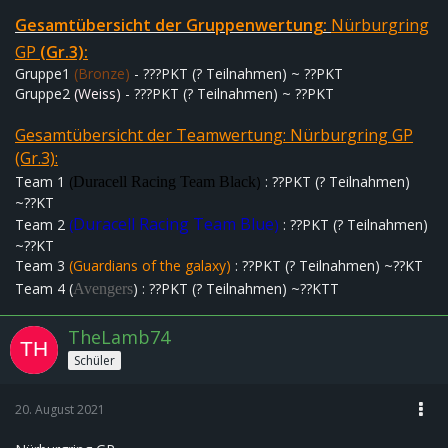
Gesamtübersicht der G
ru
ppe
nwe
rtu
ng:
Nürburgring
GP
(Gr.3):
Gruppe1
(Bronze)
- ???PKT (? Teilnahmen) ~ ??PKT
Gruppe2
(Weiss)
- ???PKT (? Teilnahmen) ~ ??PKT
Gesamtübersicht der Teamwertung:
Nürburgring GP
(Gr.3):
Team 1
(
)
: ??PKT (? Teilnahmen)
Duracell Racing Team Black
~??KT
Duracell Racing Team Blue
Team 2
(
)
: ??PKT (? Teilnahmen)
~??KT
Team 3
(
Guardians of the galaxy)
: ??PKT (? Teilnahmen) ~??KT
Team 4 (
) : ??PKT (? Teilnahmen) ~??KTT
Avengers
TheLamb74
Schüler
20. August 2021