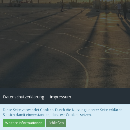
Datenschutzerklärung
Impressum
Diese Seite verwendet Cookies. Durch die Nutzung unserer Seite erklären
Community-Software:
WoltLab Suite™ 3.1.27
Sie sich damit einverstanden, dass wir Cookies setzen.
Design "Role Royale" by
GangstaSunny
Weitere Informationen
Schließen