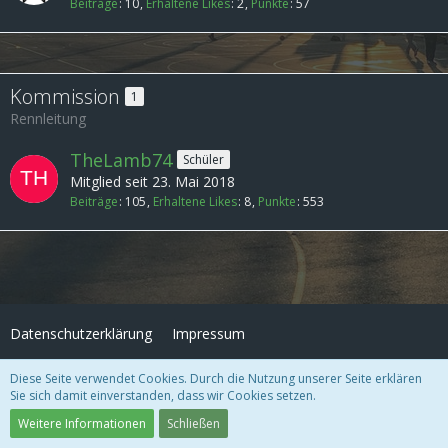
Beiträge
10
Erhaltene Likes
2
Punkte
57
Kommission
1
Rennleitung
TheLamb74
Schüler
Mitglied seit 23. Mai 2018
Beiträge
105
Erhaltene Likes
8
Punkte
553
Datenschutzerklärung
Impressum
Diese Seite verwendet Cookies. Durch die Nutzung unserer Seite erklären
Community-Software:
WoltLab Suite™ 3.1.27
Sie sich damit einverstanden, dass wir Cookies setzen.
Design "Role Royale" by
GangstaSunny
Weitere Informationen
Schließen