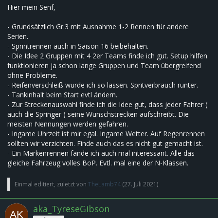
Hier mein Senf,
- Grundsätzlich Gr.3 mit Ausnahme 1-2 Rennen für andere
Serien.
- Sprintrennen auch in Saison 16 beibehalten.
- Die Idee 2 Gruppen mit 4 2er Teams finde ich gut. Setup hilfen
funktionieren ja schon lange Gruppen und Team übergreifend
ohne Probleme.
- Reifenverschleiß würde ich so lassen. Spritverbrauch runter.
- Tankinhalt beim Start evtl ändern.
- Zur Streckenauswahl finde ich die Idee gut, dass jeder Fahrer (
auch die Springer ) seine Wunschstrecken aufschreibt. Die
meisten Nennungen werden gefahren.
- Ingame Uhrzeit ist mir egal. Ingame Wetter. Auf Regenrennen
sollten wir verzichten. Finde auch das es nicht gut gemacht ist.
- Ein Markenrennen fände ich auch mal interessant. Alle das
gleiche Fahrzeug volles BoP. Evtl. mal eine der N-Klassen.
Einmal editiert, zuletzt von
TheLamb74
(
27. Juli 2021
)
aka_TyreseGibson