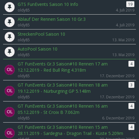
GTS FunEvents Saison 10 Info
19
oldy85
4. Juli 2019
Ablauf Der Rennen Saison 10 Gr.3
oldy85
4. Juli 2019
StreckenPool Saison 10
oldy85
13. Mai 2019
AutoPool Saison 10
oldy85
13. Mai 2019
GT FunEvents Gr.3 Saison#10 Rennen 17 am
4
12.12.2019 - Red Bull Ring 4.318m
oldy85
17. Dezember 2019
GT FunEvents Gr.3 Saison#10 Rennen 18 am
3
19.12.2019 - Nürburgring GP 5.148m​​
oldy85
17. Dezember 2019
GT FunEvents Gr.3 Saison#10 Rennen 16 am
4
05.12.2019 - St Croix B 7.062m
oldy85
6. Dezember 2019
GT FunEvents Gr.3 Saison#10 Rennen 15 am
4
28.11.2019 - Sardegna - Dragon Trail - Küste 5.209m